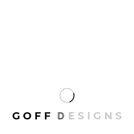
Boho Tot Bag
19.00
G
O
F
F
D
E
S
I
G
N
S